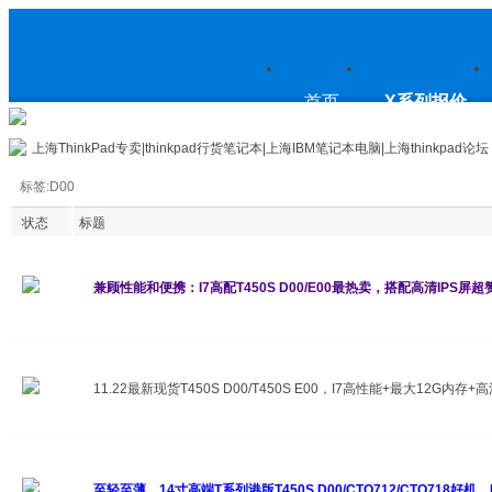
上
首页
X系列报价
上海ThinkPad专卖|thinkpad行货笔记本|上海IBM笔记本电脑|上海thinkpad论坛
标签:D00
海ThinkPad专卖|thinkpad行货笔
状态
标题
兼顾性能和便携：I7高配T450S D00/E00最热卖，搭配高清IPS屏超
记本|上海IBM笔记本电脑|上海
11.22最新现货T450S D00/T450S E00，I7高性能+最大12G内
thinkpad论坛
至轻至薄，14寸高端T系列港版T450S D00/CTO712/CTO718好机，