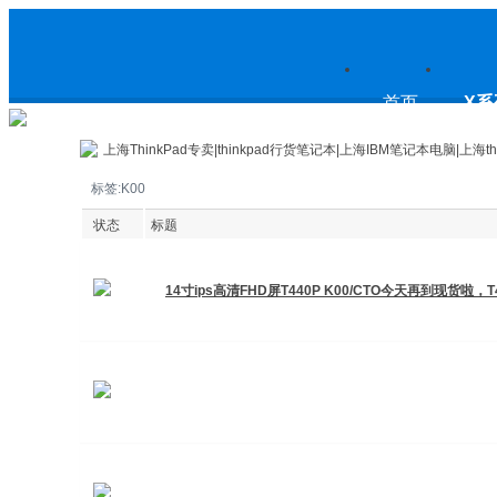
上
首页
X系
上海ThinkPad专卖|thinkpad行货笔记本|上海IBM笔记本电脑|上海th
标签:K00
海ThinkPad专卖|thinkpad行货笔
状态
标题
14寸ips高清FHD屏T440P K00/CTO今天再到现货啦，
记本|上海IBM笔记本电脑|上海
thinkpad论坛