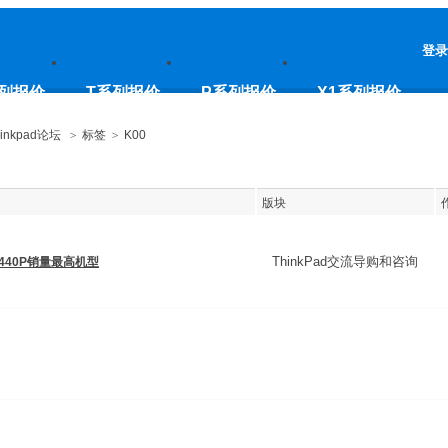
登录
列报价
T系列报价
P系列报价
X1系列报价
inkpad论坛
>
标签
>
K00
版块
ThinkPad交流导购和咨询
T440P销量最高机型
专区