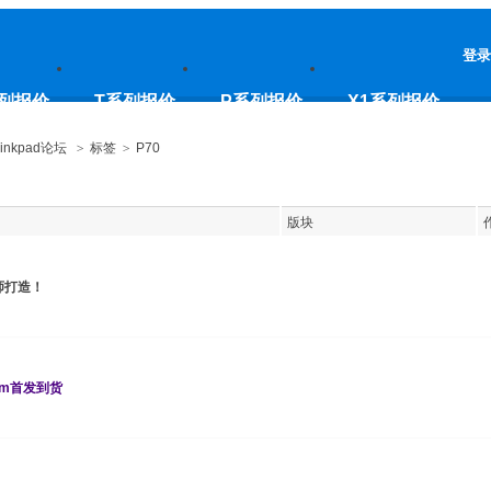
登录
列报价
T系列报价
P系列报价
X1系列报价
inkpad论坛
>
标签
>
P70
版块
师打造！
bm首发到货