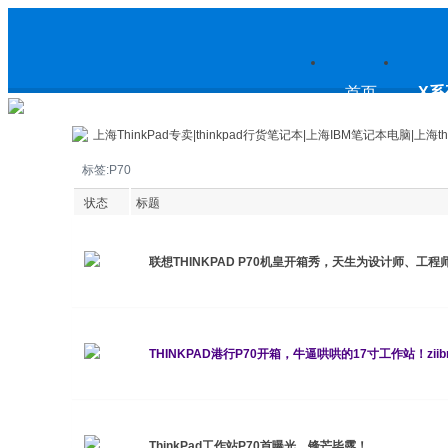
上
首页
X系
上海ThinkPad专卖|thinkpad行货笔记本|上海IBM笔记本电脑|上海th
标签:P70
海ThinkPad专卖|thinkpad行货笔
状态
标题
联想THINKPAD P70机皇开箱秀，天生为设计师、工程
记本|上海IBM笔记本电脑|上海
THINKPAD港行P70开箱，牛逼哄哄的17寸工作站！zii
thinkpad论坛
ThinkPad工作站P70首曝光，锋芒毕露！