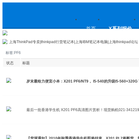
上
首页
X系列报价
上海ThinkPad专卖|thinkpad行货笔记本|上海IBM笔记本电脑|上海thinkpad论坛
标签:PF6
海ThinkPad专卖|thinkpad行货笔
状态
标题
岁末最给力便宜小本：X201 PF6/NT9， I5-540的升级I5-560+3
记本|上海IBM笔记本电脑|上海
最后一批香港学生机 X201 PF6高清图片赏析！现货购机021-341219
thinkpad论坛
【货源通知】2010年秋季香港学生机即将结束，X201 PL2将断