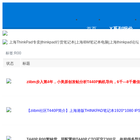
上
首页
X系列报价
上海ThinkPad专卖|thinkpad行货笔记本|上海IBM笔记本电脑|上海thinkpad论坛
标签:R00
海ThinkPad专卖|thinkpad行货笔
状态
标题
ziibm步入第4年，小美原创发帖分析T440P购机导向，6千—8千最
记本|上海IBM笔记本电脑|上海
【ziibm社区T440P简介】上海港版THINKPAD笔记本1920*1080 IPS
J00，极致性能
thinkpad论坛
T440P R00暂缺货，同配置的T440P CTO可定7300元，年前很