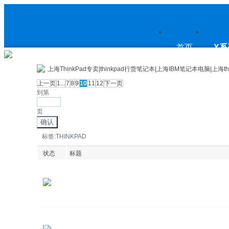
上
首页
X系
上海ThinkPad专卖|thinkpad行货笔记本|上海IBM笔记本电脑|上海th
上一页
1...
7
8
9
10
11
12
下一页
到第
海ThinkPad专卖|thinkpad行货笔
页
确认
标签:THINKPAD
记本|上海IBM笔记本电脑|上海
状态
标题
thinkpad论坛