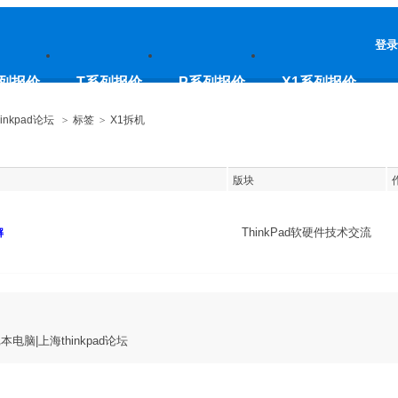
登录
列报价
T系列报价
P系列报价
X1系列报价
inkpad论坛
>
标签
>
X1拆机
版块
ThinkPad软硬件技术交流
解
记本电脑|上海thinkpad论坛