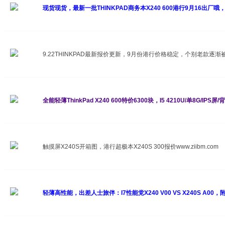
现货现货，最新一批THINKPAD商务本X240 600港行9月16出厂哦
9.22THINKPAD最新报价更新，9月份港行价格稳定，个别老款逐渐
全能轻薄ThinkPad X240 600特价6300块，I5 4210U/单8G/I
触摸屏X240S开箱图，港行超极本X240S 300报价www.ziibm.com
轻薄高性能，出差人士旅伴：I7性能党X240 V00 VS X240S A00，附