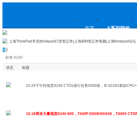
上
首页
X系列报价
上海ThinkPad专卖|thinkpad行货笔记本|上海IBM笔记本电脑|上海thinkpad论坛
1
2
标签:X240
海ThinkPad专卖|thinkpad行货笔
状态
标题
10.24下午到现货X240 CTO1港行仅售5500块，I5 4210U新款C
记本|上海IBM笔记本电脑|上海
10.18周末大量现货X240 600，T440P E00/K00/A00，T440S 
thinkpad论坛