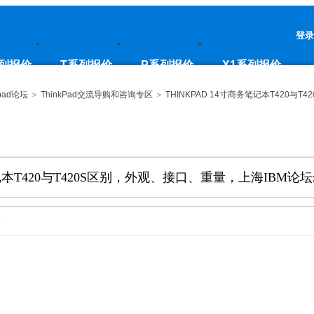
登录
列报价
T系列报价
P系列报价
X1系列报价
pad论坛
>
ThinkPad交流导购和咨询专区
>
THINKPAD 14寸商务笔记本T420与T
笔记本T420与T420S区别，外观、接口、重量，上海IBM论坛z
5