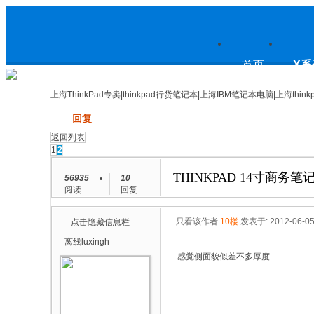
上
首页
X系
上海ThinkPad专卖|thinkpad行货笔记本|上海IBM笔记本电脑|上海think
发帖
回复
海ThinkPad专卖|thinkpad行货笔
返回列表
1
2
THINKPAD 14寸商务
56935
10
阅读
回复
记本|上海IBM笔记本电脑|上海
只看该作者
10楼
发表于: 2012-06-0
点击隐藏信息栏
离线
luxingh
感觉侧面貌似差不多厚度
thinkpad论坛