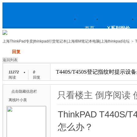
上
首页
X系列报价
上海ThinkPad专卖|thinkpad行货笔记本|上海IBM笔记本电脑|上海thinkpad论坛
>
发帖
回复
海ThinkPad专卖|thinkpad行货笔
返回列表
T440S/T450S登记指纹时提
11272
0
阅读
回复
记本|上海IBM笔记本电脑|上海
点击隐藏信息栏
只看楼主
倒序阅读
离线
叶小美
ThinkPAD T4
thinkpad论坛
怎么办？