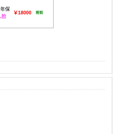
1年保
￥18000
将到
人脸