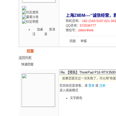
上海ZIIBM----“诚信经
购机咨询：
182 2163 5197,021-34
QQ咨询：
572536777
加关
发消
微信号：
ziibm-think
注
息
回复
举报
发帖
回复
返回列表
快速回复
如果您提交过一次失败了，可以用”恢复
您目前还是游客，请
登录
或
注册
进入高级模式
文字颜色