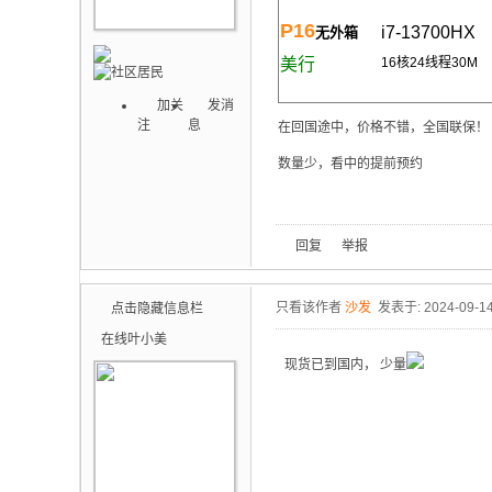
P16
i7-13700HX
无外箱
美行
16
核24线程30M
加关
发消
注
息
在回国途中，价格不错，全国联保！
数量少，看中的提前预约
回复
举报
只看该作者
沙发
发表于: 2024-09-1
点击隐藏信息栏
在线
叶小美
现货已到国内， 少量