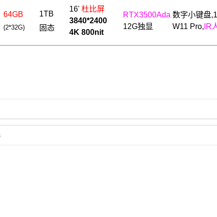
16'
杜比屏
1TB
64GB
RTX3500Ada
数字小
键盘,
3840*2400
12
G独显
W11 Pro,
IR
(2*32G)
固态
4K 800nit
4