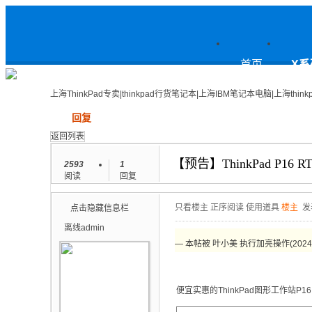
上
首页
X系
上海ThinkPad专卖|thinkpad行货笔记本|上海IBM笔记本电脑|上海think
发帖
回复
海ThinkPad专卖|thinkpad行货笔
返回列表
【预告】ThinkPad P16
2593
1
阅读
回复
记本|上海IBM笔记本电脑|上海
只看楼主
正序阅读
使用道具
楼主
发
点击隐藏信息栏
离线
admin
— 本帖被 叶小美 执行加亮操作(2024-0
thinkpad论坛
便宜实惠的ThinkPad图形工作站P1