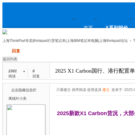
上
首页
X系列报价
上海ThinkPad专卖|thinkpad行货笔记本|上海IBM笔记本电脑|上海thinkpad论坛
>
发帖
回复
海ThinkPad专卖|thinkpad行货笔
返回列表
2025 X1 Carbon国行、港行配置
2301
0
阅读
回复
记本|上海IBM笔记本电脑|上海
只看楼主
倒序阅读
使用道具
楼主
发表于: 2025-0
点击隐藏信息栏
离线
叶小美
2025新款X1 Carbon货
thinkpad论坛