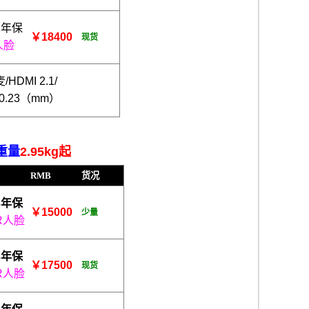
1年保
￥18400
现货
人脸
HDMI 2.1/
30.23（mm）
,重量
2.95kg起
RMB
货况
3年保
￥15000
少量
R人脸
3年保
￥17500
现货
R人脸