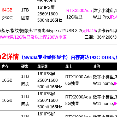
4K 400nit
16' IPS屏
64GB
1TB
RTX3500Ada
数字小
键盘,
2560*1600
12
G独显
W11 Pro,
IR
固态
(2*32G）
500nit
165Hz
/蓝牙/指纹/摄像头/2*雷电4/type-c/2*USB 3.2/
无RJ45
/读卡器/耳麦/
70W电源/12G独显及以上配230W电源
三围
：364*266*
n2
详情
（
Nvidia专业绘图显卡
）
内存高达192G
DDR5
内存
硬盘
显示器
显卡
其他
16‘ IPS屏
1TB
RTX1000 Ada
数字小
键盘,
16GB
2560
*1600
6
G独显
W11 home,
I
固态
5
00nit
165Hz
16‘ IPS屏
1TB
RTX2000Ada
数字小
键盘,
16GB
2560
*1600
8
G独显
W11 home,
I
固态
5
00nit
165Hz
16‘ IPS屏
1TB