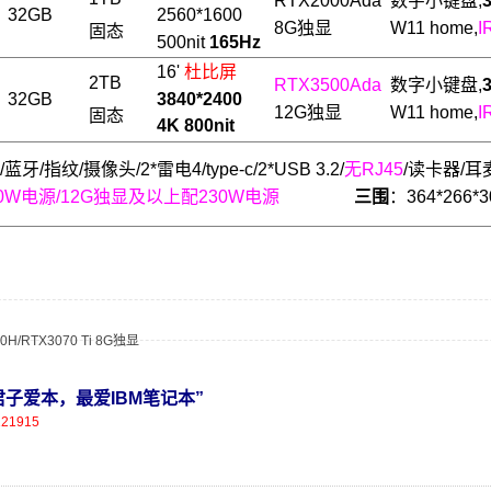
RTX2000Ada
数字小
键盘,
32
GB
2560
*1600
8
G独显
W11 home,
I
固态
5
00nit
165Hz
16'
杜比屏
2
TB
RTX3500Ada
数字小
键盘,
32
GB
3840*2400
12
G独显
W11 home,
I
固态
4K 800nit
/蓝牙/指纹/摄像头/2*雷电4/type-c/2*USB 3.2/
无RJ45
/读卡器/耳麦/
70W电源/12G独显及以上配230W电源
三围
：364*266*
0H/RTX3070 Ti 8G独显
营，君子爱本，最爱IBM笔记本”
121915