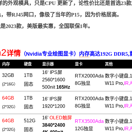
是一样的外观模具，只是CPU 更新了，论性价比还是首选23
色，带RJ45网口，像极了当年的P15，因为价格居高。
就是2023款，美版最实惠，全国联保1年。
n2
详情
（
Nvidia专业绘图显卡
）
内存
高达192G
DDR5
内存
硬盘
显示器
显卡
其他
16‘ IPS屏
32
GB
1TB
RTX2000Ada
数字小
键盘,
2560
*1600
8
G独显
W11 Pro,
IR
固态
(2*16G）
500nit
165Hz
64GB
1TB
RTX2000Ada
数字小
键盘,
16' IPS屏
8
G独显
W11 Pro,
IR
1920*1200
固态
(2*32G）
16'
OLED触屏
64
GB
512G
RTX3500Ada
数字小
键盘,
3840*2400
12
G独显
W11 Pro,
IR
固态
(2*32G)