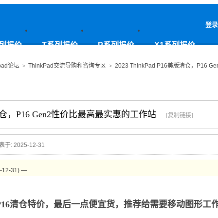
登录
列报价
T系列报价
P系列报价
X1系列报价
pad论坛
>
ThinkPad交流导购和咨询专区
>
2023 ThinkPad P16美版清仓，P1
6美版清仓，P16 Gen2性价比最高最实惠的工作站
[复制链接]
表于: 2025-12-31
2-31) —
P16清仓特价，最后一点便宜货，推荐给需要移动图形工