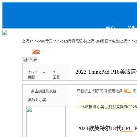
上
首页
X系
上海ThinkPad专卖|thinkpad行货笔记本|上海IBM笔记本电脑|上海think
发帖
回复
海ThinkPad专卖|thinkpad行货笔
返回列表
2023 ThinkPad P1
1573
0
阅读
回复
记本|上海IBM笔记本电脑|上海
只看楼主
倒序阅读
使用道具
楼主
发
点击隐藏信息栏
离线
叶小美
— 本帖被 叶小美 执行加亮操作(2025-1
thinkpad论坛
2023款英特尔13代
CPU