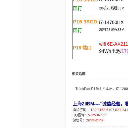
国行
20核28线程33M
P16 3SCD
i7-14700HX
20
核28线程33M
国行
wifi 6E-AX211
P16 端口
94Wh电池/
1
相关话题
ThinkPad P1隐士亏本出：i7-1280
上海ZIIBM----“诚信经
购机咨询：
182 2163 5197,021-34
QQ咨询：
572536777
微信号：
ziibm-think