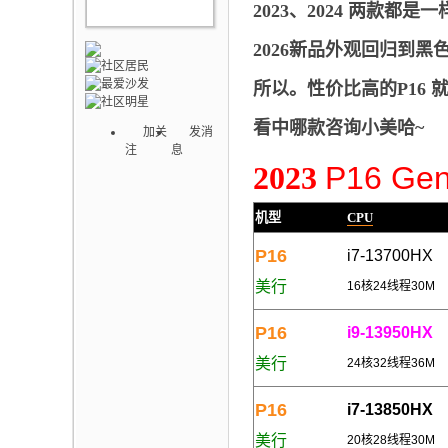
2023、2024 两款都
2026新品外观回归到黑
所以。性价比高的P16 
看中哪款咨询小美哈~
加关
发消
注
息
2023
P
16 Ge
机型
CPU
P16
i7-13700HX
美行
16核24线程30M
P16
i9-13950HX
美行
24核32线程36M
P16
i7-13850HX
美行
20核28线程30M