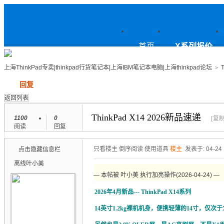
上
首页
X系列报价
上海ThinkPad专卖|thinkpad行货笔记本|上海IBM笔记本电脑|上海thinkpad论坛
>
发帖
回复
海ThinkPad专卖|thinkpad行货笔
返回列表
ThinkPad X14 2026新品速递
1100
0
[复
阅读
回复
记本|上海IBM笔记本电脑|上海
只看楼主
倒序阅读
使用道具
楼主
发表于: 04-24
点击隐藏信息栏
离线
叶小美
— 本帖被 叶小美 执行加亮操作(2026-04-24) —
2026年4月新品--- ThinkPad X14系列
thinkpad论坛
14英寸1.2kg裸机机身，便携轻薄的14寸，仅次于X1