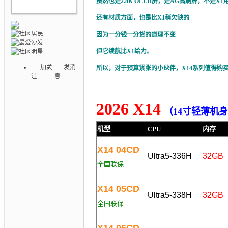
虽然也是2.8K OLED屏，是AG高刷屏，不是
还有材质方面，也是比X1稍欠缺的
因为一分钱一分货的道理不变
但它续航比X1给力。
加关
发消
所以，对于预算紧张的小伙伴，X14系列值得购买
注
息
2026 X14
（
14寸轻薄机
机型
CPU
内存
X14 04CD
Ultra5-336H
32GB
全国联保
X14 05CD
Ultra5-338H
32GB
全国联保