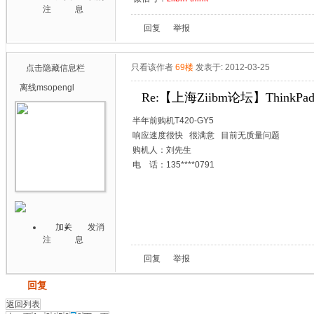
注
息
回复
举报
只看该作者
69楼
发表于: 2012-03-25
点击隐藏信息栏
离线
msopengl
Re:【上海Ziibm论坛】ThinkPa
半年前购机T420-GY5
响应速度很快 很满意 目前无质量问题
购机人：刘先生
电 话：135****0791
加关
发消
注
息
回复
举报
发帖
回复
返回列表