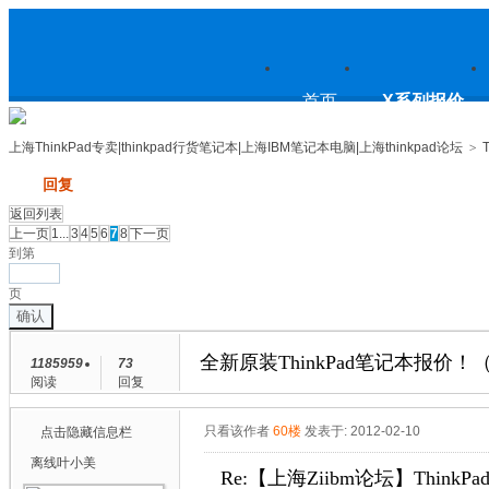
上
首页
X系列报价
上海ThinkPad专卖|thinkpad行货笔记本|上海IBM笔记本电脑|上海thinkpad论坛
>
发帖
回复
海ThinkPad专卖|thinkpad行货笔
返回列表
上一页
1...
3
4
5
6
7
8
下一页
到第
页
确认
记本|上海IBM笔记本电脑|上海
全新原装ThinkPad笔记本报价！（2
1185959
73
阅读
回复
thinkpad论坛
只看该作者
60楼
发表于: 2012-02-10
点击隐藏信息栏
离线
叶小美
Re:【上海Ziibm论坛】ThinkPa