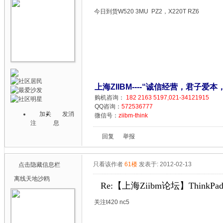
今日到货W520 3MU PZ2，X220T RZ6
上海ZIIBM----“诚信经营，君子爱本
购机咨询：
182 2163 5197,021-34121915
QQ咨询：
572536777
加关
发消
微信号：
ziibm-think
注
息
回复
举报
只看该作者
61楼
发表于: 2012-02-13
点击隐藏信息栏
离线
天地沙鸥
Re:【上海Ziibm论坛】ThinkPa
关注t420 nc5