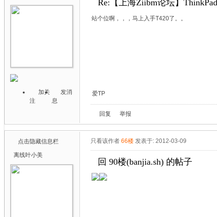
Re:【上海Ziibm论坛】ThinkPa
站个位啊，，，马上入手T420了。。
加关
发消
爱TP
注
息
回复
举报
只看该作者
66楼
发表于: 2012-03-09
点击隐藏信息栏
离线
叶小美
回 90楼(banjia.sh) 的帖子