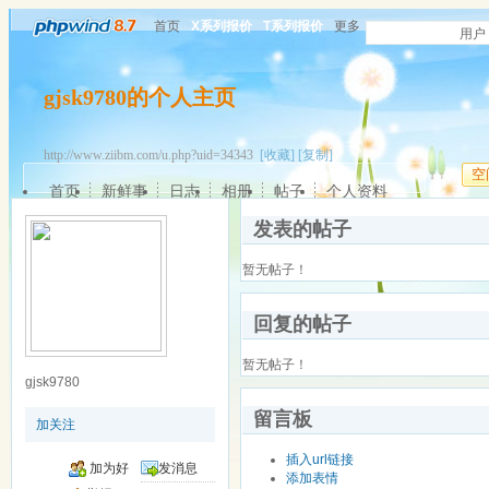
首页
X系列报价
T系列报价
更多
用户
gjsk9780的个人主页
http://www.ziibm.com/u.php?uid=34343
[收藏]
[复制]
空
首页
新鲜事
日志
相册
帖子
个人资料
发表的帖子
暂无帖子！
回复的帖子
暂无帖子！
gjsk9780
留言板
加关注
插入url链接
加为好
发消息
添加表情