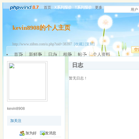
首页
X系列报价
T系列报价
更多
用户
kevin8908的个人主页
http://www.ziibm.com/u.php?uid=38397
[收藏]
[复制]
空
首页
新鲜事
日志
相册
帖子
个人资料
日志
暂无日志！
kevin8908
加关注
加为好
发消息