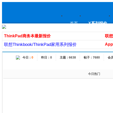
上
首页
X系列报价
ThinkPad商务本最新报价
联想
联想Thinkbook/ThinkPad家用系列报价
App
海ThinkPad专卖|thinkpad行货笔
今日：
0
昨日：0
主题：6638
帖子：7680
会
记本|上海IBM笔记本电脑|上海
今日热门
thinkpad论坛