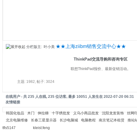
★★上海ziibm销售交流中心★★
分栏版主:
叶小美
ThinkPad交流导购和咨询专区
联想ThinkPad报价、最新促销活动。
主题: 1982, 帖子: 3024
在线用户
- 共 235 人在线, 235 位访客, 最多 10051 人发生在 2022-07-20 06:31
友情链接
韩国化妆品
木门
伸拉梯
十字绣批发
义乌小商品批发
沈阳龙发装饰
丝网
北京电脑维修
长春三星显示器
长沙电脑城
电脑教程
南京笔记本租赁
推站
tfls5147
kleist.feng