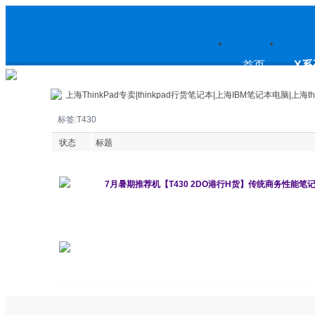
上
首页
X系
上海ThinkPad专卖|thinkpad行货笔记本|上海IBM笔记本电脑|上海th
标签:T430
海ThinkPad专卖|thinkpad行货笔
状态
标题
7月暑期推荐机【T430 2DO港行H货】传统商务性能笔记
元
记本|上海IBM笔记本电脑|上海
thinkpad论坛