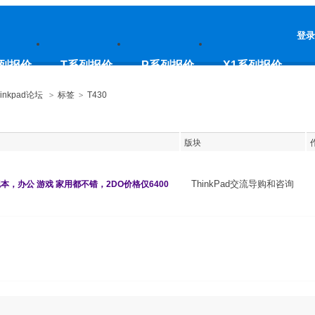
登录
列报价
T系列报价
P系列报价
X1系列报价
inkpad论坛
>
标签
>
T430
版块
ThinkPad交流导购和咨询
本，办公 游戏 家用都不错，2DO价格仅6400
专区