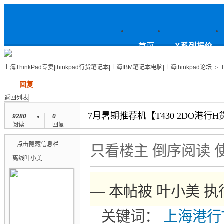
上
首页
X系列报价
上海ThinkPad专卖|thinkpad行货笔记本|上海IBM笔记本电脑|上海thinkpad论坛
>
发帖
回复
海ThinkPad专卖|thinkpad行货笔
返回列表
7月暑期推荐机【T430 2DO港行
9280
0
阅读
回复
点击隐藏信息栏
记本|上海IBM笔记本电脑|上海thin
只看楼主
倒序阅读
离线
叶小美
— 本帖被 叶小美 执行提
kpad论坛
关键词：
上海
港行