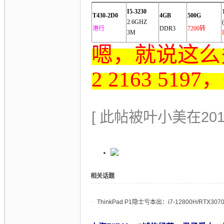
I5-3230
T430-2D0
4
GB
500G
2.6GHZ
港行
DDR3
7200转
3M
嗯，就说这么
2 2163 519
[ 此帖被叶小美在2013-
相关话题
ThinkPad P1隐士亏本出：i7-12800H/RTX3070