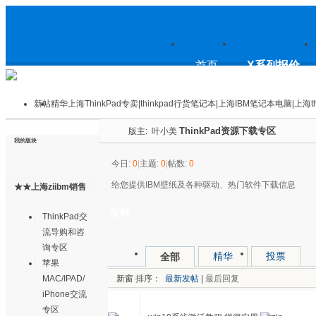
上
首页
X系列报价
新帖
精华
上海ThinkPad专卖|thinkpad行货笔记本|上海IBM笔记本电脑|上海th
ThinkPad资源下载专区
版主:
叶小美
海ThinkPad专卖|thinkpad行货笔
我的版块
今日:
0
|
主题:
0
|
帖数:
0
给您提供IBM壁纸及各种驱动、热门软件下载信息
★★上海ziibm销售
记本|上海IBM笔记本电脑|上海
交流中心★★
发帖
ThinkPad交
流导购和咨
询专区
精华
投票
全部
苹果
thinkpad论坛
新窗
排序：
最新发帖
|
最后回复
MAC/IPAD/
iPhone交流
专区