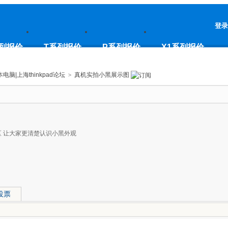
登录
列报价
T系列报价
P系列报价
X1系列报价
本电脑|上海thinkpad论坛
>
真机实拍小黑展示图
社区 让大家更清楚认识小黑外观
投票