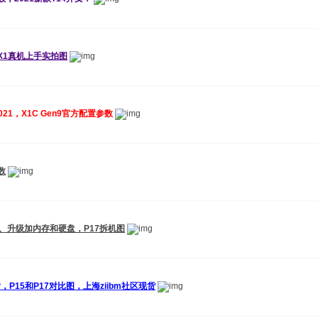
9代X1真机上手实拍图
 2021，X1C Gen9官方配置参数
数
拆键盘、升级加内存和硬盘，P17拆机图
机图片，P15和P17对比图，上海ziibm社区现货