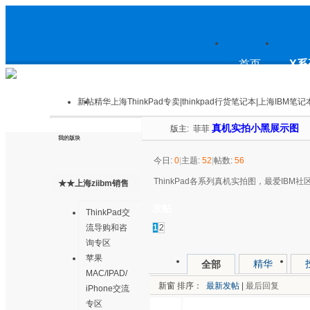
上
首页
X系
新帖
精华
上海ThinkPad专卖|thinkpad行货笔记本|上海IBM笔记
真机实拍小黑展示图
版主:
菲菲
海ThinkPad专卖|thinkpad行货笔
我的版块
今日:
0
|
主题:
52
|
帖数:
56
ThinkPad各系列真机实拍图，最爱IBM
★★上海ziibm销售
记本|上海IBM笔记本电脑|上海
交流中心★★
发帖
ThinkPad交
1
2
流导购和咨
询专区
苹果
精华
全部
thinkpad论坛
MAC/IPAD/
新窗
排序：
最新发帖
|
最后回复
iPhone交流
专区