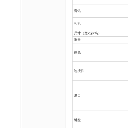
音讯
相机
尺寸（宽x深x高）
重量
颜色
连接性
港口
键盘