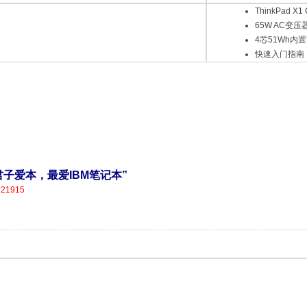
ThinkPad X1 
65W AC变压
4芯51Wh内
快速入门指南
营，君子爱本，最爱IBM笔记本”
121915