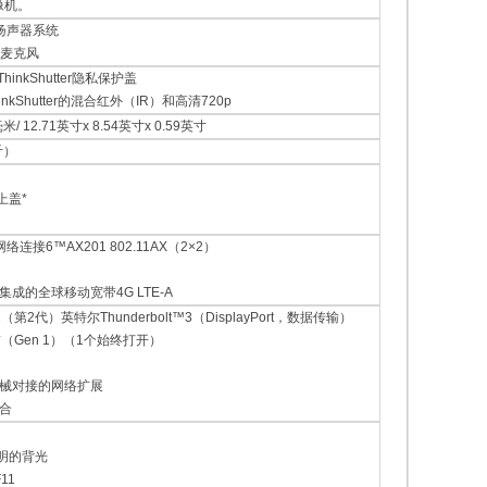
摄像机。
扬声器系统
场麦克风
ThinkShutter隐私保护盖
nkShutter的混合红外（IR）和高清720p
米/ 12.71英寸x 8.54英寸x 0.59英寸
斤）
上盖*
络连接6™AX201 802.11AX（2×2）
集成的全球移动宽带4G LTE-A
.1（第2代）英特尔Thunderbolt™3（DisplayPort，数据传输）
 **（Gen 1）（1个始终打开）
机械对接的网络扩展
组合
照明的背光
11