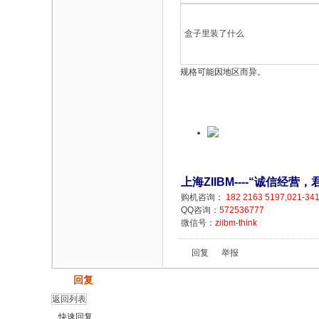
盒子里装了什么
规格可能因地区而异。
上海ZIIBM----“诚信经
购机咨询：
182 2163 5197,021-34
QQ咨询：
572536777
微信号：
ziibm-think
回复
举报
发帖
回复
返回列表
快速回复