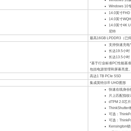
Windows 1
Windows 1
14.0英寸FH
14.0英寸WQH
14.0英寸4K 
尼特
最高16GB LPDDR3（已
支持快速充电*
长达19.5小时
长达13.5小时
*基于行业标准PC性能基准M
包括电源管理和屏幕亮度
高达1 TB PCIe SSD
®
集成英特尔
UHD图形
快速在线身份
片上匹配指纹
dTPM 2.0芯片
ThinkShutt
可选：ThinkPad
可选：ThinkPad 
Kensington