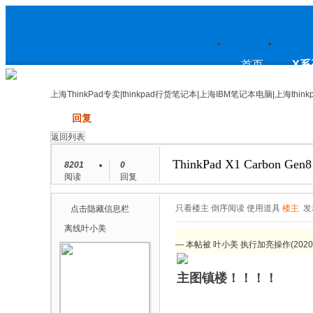
上
首页
X系
上海ThinkPad专卖|thinkpad行货笔记本|上海IBM笔记本电脑|上海think
发帖
回复
海ThinkPad专卖|thinkpad行货笔
返回列表
ThinkPad X1 Carbon Ge
8201
0
阅读
回复
记本|上海IBM笔记本电脑|上海
只看楼主
倒序阅读
使用道具
楼主
发
点击隐藏信息栏
离线
叶小美
— 本帖被 叶小美 执行加亮操作(2020-0
thinkpad论坛
主图镇楼！！！！