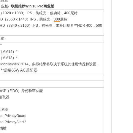
0家庭版
0专业版-
联想推荐Win 10 Pro商业版
D（1920 x 1080）IPS，防眩光，低功耗，400尼特
D（2560 x 1440）IPS，防眩光，
300
尼特
UHD（3840 x 2160）IPS，有光泽，带杜比视界™HDR 400，500
焊接）
*
（MM14）*
（MM18）*
obileMark 2014。实际结果将取决于系统的使用情况和设置，
**需要65W AC适配器
。
验证（FIDO）身份验证功能
读取器
er相机盖
 PrivacyGuard
PrivacyAlert *
锁插槽