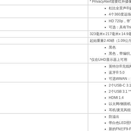
* PrivacyAlert需要红外
®
杜比全景声
4个360度远
HD 720p，带
可选：具有Thi
323毫米x 217毫米x 14.9毫
起始重量2.40磅（1.09公
黑色
黑色，带编织
*仅在UHD显示器上可用
®
英特尔
无线网
®
蓝牙
5.0
可选WWAN：
2个USB-C 3
2个USB 3.1
HDMI 1.4
以太网/侧面
耳机/麦克风
防溢出
带白色LED
新的FN行F9-F