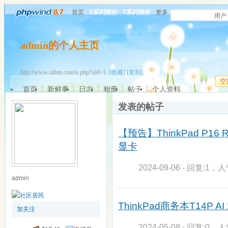
首页
X系列报价
T系列报价
更多
用户
admin的个人主页
http://www.ziibm.com/u.php?uid=1
[收藏]
[复制]
空
首页
新鲜事
日志
相册
帖子
个人资料
发表的帖子
【预告】ThinkPad P16
显卡
2024-09-06 - 回复:1，人
admin
ThinkPad商务本T14P 
加关注
2024-05-08 - 回复:0，人