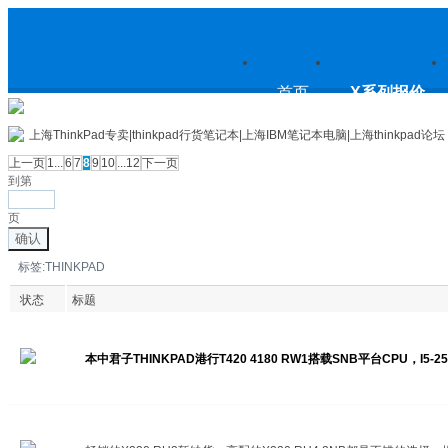
上
首页
X系列报价
上海ThinkPad专卖|thinkpad行货笔记本|上海IBM笔记本电脑|上海thinkpad论坛
上一页
1...
6
7
8
9
10
...12
下一页
到第
海ThinkPad专卖|thinkpad行货笔
页
确认
标签:THINKPAD
记本|上海IBM笔记本电脑|上海
状态
标题
本中君子THINKPAD港行T420 4180 RW1搭载SNB平台CPU，I5-2
7700：021-34121915
thinkpad论坛