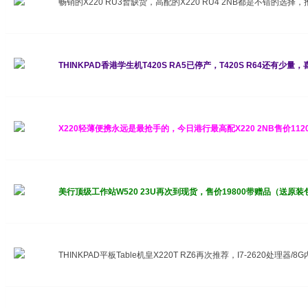
畅销的X220 RU3暂缺货，高配的X220 RU4 2NB都是不错的选择
THINKPAD香港学生机T420S RA5已停产，T420S R64还有
X220轻薄便携永远是最抢手的，今日港行最高配X220 2NB售价11
美行顶级工作站W520 23U再次到现货，售价19800带赠品（送原装
34121915-802小美
THINKPAD平板Table机皇X220T RZ6再次推荐，I7-2620处理器/8
34121915