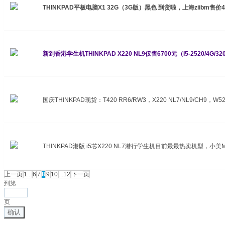
THINKPAD平板电脑X1 32G（3G版）黑色 到货啦，上海ziibm售价
34121915
新到香港学生机THINKPAD X220 NL9仅售6700元（I5-2520/4G/32
RT9内存之差！推荐
国庆THINKPAD现货：T420 RR6/RW3，X220 NL7/NL9/CH9，W5
34121915-802小美
THINKPAD港版 i5芯X220 NL7港行学生机目前最最热卖机型，
上一页
1...
6
7
8
9
10
...12
下一页
到第
页
确认