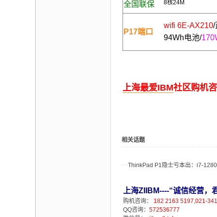
8核24M
全国联保
wifi 6E-
AX210
P17端口
94Wh电池/
17
上海
最爱
IBM
社区购机咨询：
相关话题
ThinkPad P1隐士亏本出：i7-1280
上海ZIIBM----“诚信经
购机咨询：
182 2163 5197,021-34
QQ咨询：
572536777