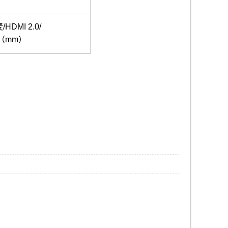
HDMI 2.0/
.4（mm）