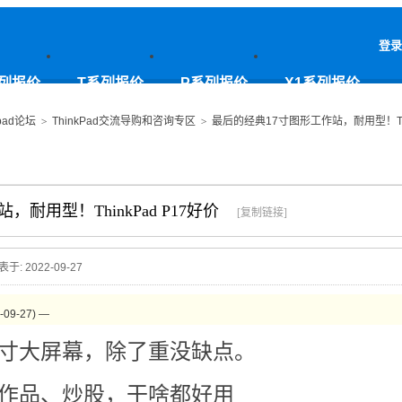
登录
列报价
T系列报价
P系列报价
X1系列报价
pad论坛
>
ThinkPad交流导购和咨询专区
>
最后的经典17寸图形工作站，耐用型！Thin
耐用型！ThinkPad P17好价
[复制链接]
表于: 2022-09-27
9-27) —
7寸大屏幕，除了重没缺点。
作品、炒股，干啥都好用