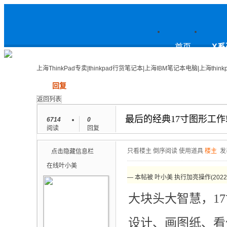
上
首页
X系
上海ThinkPad专卖|thinkpad行货笔记本|上海IBM笔记本电脑|上海think
发帖
回复
海ThinkPad专卖|thinkpad行货笔
返回列表
最后的经典17寸图形工作站，
6714
0
阅读
回复
记本|上海IBM笔记本电脑|上海
只看楼主
倒序阅读
使用道具
楼主
发
点击隐藏信息栏
在线
叶小美
— 本帖被 叶小美 执行加亮操作(2022-0
大块头大智慧，1
thinkpad论坛
设计、画图纸、看