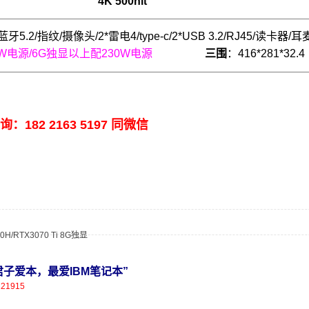
4K 500nit
/蓝牙5.2/指纹/摄像头/2*雷电4/type-c/2*USB 3.2/RJ45/读卡器/耳麦/
0W电源/6G独显以上配230W电源
三围
：416*281*32
182 2163 5197 同微信
0H/RTX3070 Ti 8G独显
营，君子爱本，最爱IBM笔记本”
121915