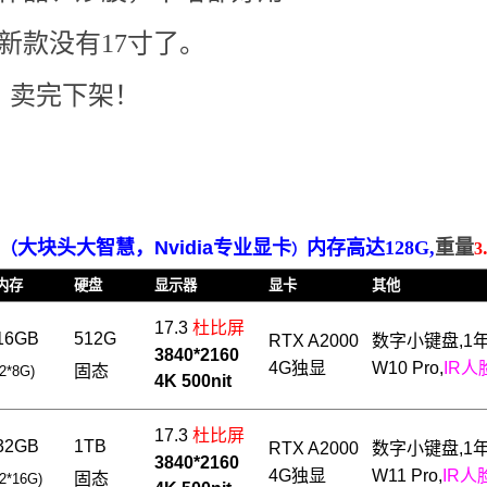
2新款没有17寸了。
，卖完下架！
大块头大智慧，Nvidia专业显卡
内存高达128G
,
重量
（
3
）
内存
硬盘
显示器
显卡
其他
17.3
杜比屏
16GB
512G
RTX A2000
数字小
键盘,1
3840*2160
4
G独显
W10 Pro,
IR人
固态
(2*8G)
4K 500nit
17.3
杜比屏
32
GB
1TB
RTX A2000
数字小
键盘,1
3840*2160
4
G独显
W11 Pro,
IR人
固态
(2*16G)