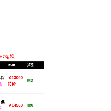
.67
kg起
RMB
货况
年保
￥13000
现货
脸
特价
年保
￥14500
现货
脸