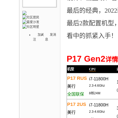
最后的经典，202
最后2款配置机型
看中的抓紧入手！
加关
发消
注
息
P17 Gen2
详情
机型
CPU
P17 RUS
i7-11800H
2.3-4.6Ghz
美行
8核24M
全国联保
P17 2US
i7-11800H
2.3-4.6Ghz
美行