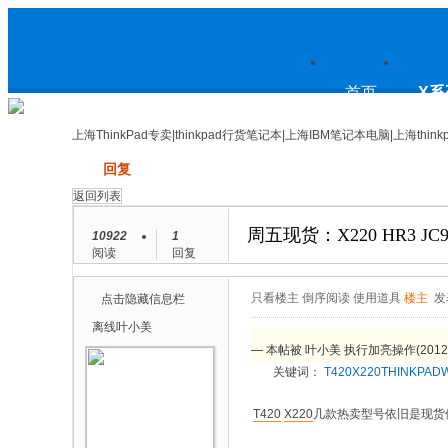
上
首页
X系
上海ThinkPad专卖|thinkpad行货笔记本|上海IBM笔记本电脑|上海think
发帖
回复
海ThinkPad专卖|thinkpad行货笔
返回列表
周五现货：X220 HR3 JC9
10922
1
阅读
回复
记本|上海IBM笔记本电脑|上海
只看楼主
倒序阅读
使用道具
楼主
发
点击隐藏信息栏
离线
叶小美
— 本帖被 叶小美 执行加亮操作(2012-0
关键词：
T420
X220
THINKPAD
thinkpad论坛
T420
X220
几款热卖型号依旧是现货