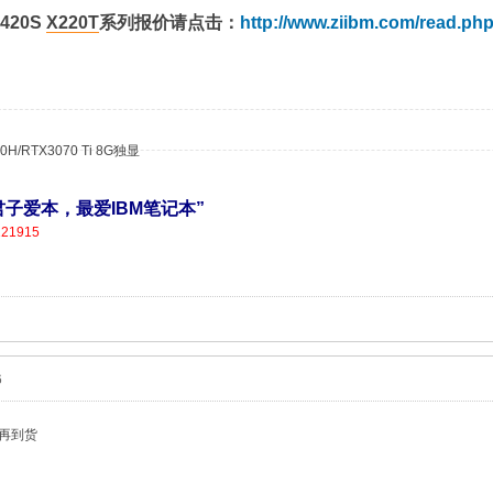
T420S
X220T
系列报价请点击：
http://www.ziibm.com/read.ph
0H/RTX3070 Ti 8G独显
营，君子爱本，最爱IBM笔记本”
121915
6
会再到货