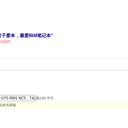
营，君子爱本，最爱IBM笔记本”
121915
限100 字节
议存为草稿