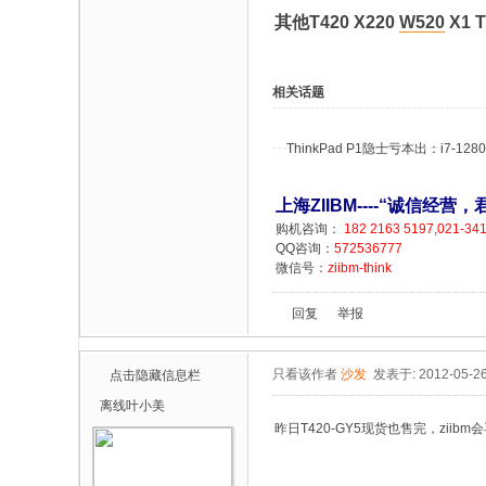
其他T420 X220
W520
X1 
相关话题
ThinkPad P1隐士亏本出：i7-1280
上海ZIIBM----“诚信经
购机咨询：
182 2163 5197,021-34
QQ咨询：
572536777
微信号：
ziibm-think
回复
举报
只看该作者
沙发
发表于: 2012-05-2
点击隐藏信息栏
离线
叶小美
昨日T420-GY5现货也售完，ziibm