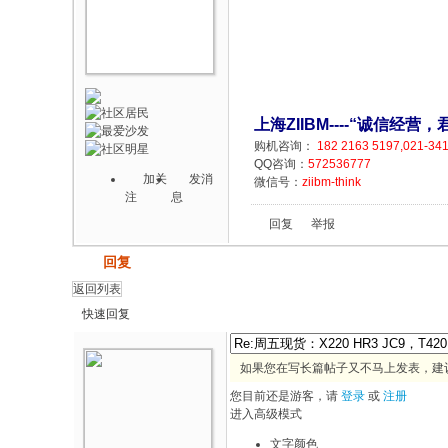
上海ZIIBM----“诚信经
购机咨询：
182 2163 5197,021-34
QQ咨询：
572536777
加关
发消
微信号：
ziibm-think
注
息
回复
举报
发帖
回复
返回列表
快速回复
如果您在写长篇帖子又不马上发表，建
您目前还是游客，请
登录
或
注册
进入高级模式
文字颜色