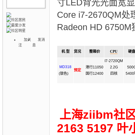
寸LED背光光面宽显
Core i7-267
Radeon HD 675
加关
发消
注
息
机 型
货况
整箱价
CPU
硬
I7-2720QM
MD318
港行11050
2.2G
50
0
预定
(银色)
国行12400
四核
540
上海ziibm
2163 5197 