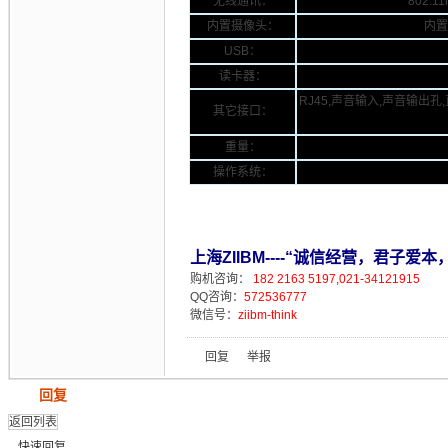
无线通讯：
802.
内置摄像头：
内置摄
USB：
读卡器：
RJ45,声音输入,声音输出孔,直流
其它接口：
重量：
操作系统：
上海ZIIBM----“诚信经营，君子爱本
购机咨询：
182 2163 5197,021-34121915
QQ咨询：
572536777
微信号：
ziibm-think
回复
举报
发帖
回复
返回列表
快速回复