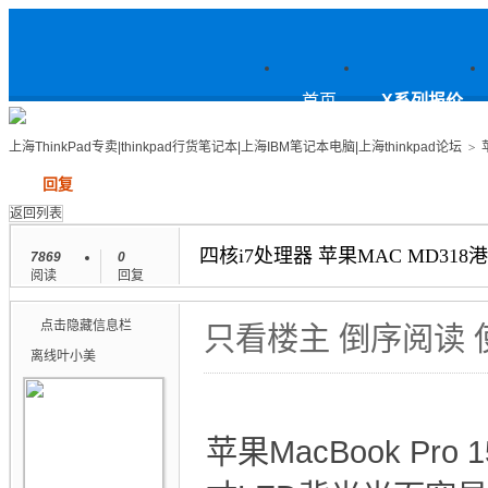
上
首页
X系列报价
上海ThinkPad专卖|thinkpad行货笔记本|上海IBM笔记本电脑|上海thinkpad论坛
>
发帖
回复
海ThinkPad专卖|thinkpad行货笔
返回列表
四核i7处理器 苹果MAC MD318港行
7869
0
阅读
回复
记本|上海IBM笔记本电脑|上海
点击隐藏信息栏
只看楼主
倒序阅读
离线
叶小美
thinkpad论坛
苹果MacBook Pr