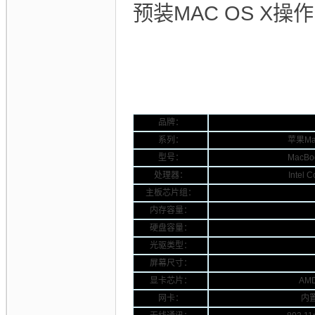
预装MAC OS X
品牌：
系列：
苹果Mac
型号：
MacBo
处理器：
Intel 
主板芯片组：
内存容量：
硬盘容量：
光驱类型：
屏幕尺寸：
显卡芯片：
AMD
网卡：
内置