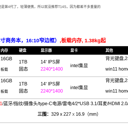
已经是第4代了，轻薄便携，所以就没推荐T14S，因为都差不多重量的
4寸商务本，16:10窄边框）
,板载内存, 1.38kg起
内存
硬盘
显示器
显卡
其他
背光键盘,
16GB
1TB
14‘
IPS屏
intel集显
固态
2240
*1400
win11 hom
板载
背光键盘,
16GB
1TB
14‘
IPS屏
intel集显
固态
2240
*1400
win11 hom
板载
11
/蓝牙/指纹/摄像头/type-C电源/雷电4/2*USB 3.1/耳麦/HDMI 2
5W电源
三围：
329 x 227
x
16.9（mm）