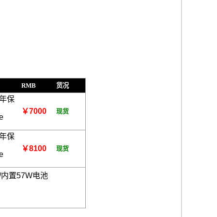
RMB
货况
2年保
￥7000
现货
e
2年保
￥8100
现货
e
.0/内置57W电池