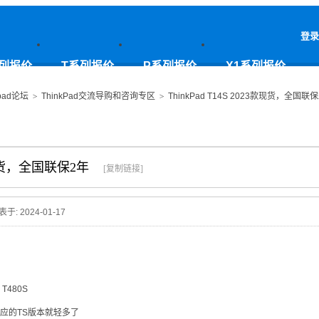
登录
列报价
T系列报价
P系列报价
X1系列报价
pad论坛
>
ThinkPad交流导购和咨询专区
>
ThinkPad T14S 2023款现货，全国联
3款现货，全国联保2年
[复制链接]
表于: 2024-01-17
 T480S
对应的TS版本就轻多了