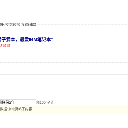
0H/RTX3070 Ti 8G独显
营，君子爱本，最爱IBM笔记本”
121915
限100 字节
数据”来恢复帖子内容