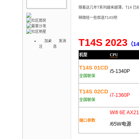
随着这几年T系列越来越薄，T14 
稍微轻一些就选T14S吧
T14S
2023
加关
发消
（1
注
息
机型
CPU
T14S 01CD
i5-1340P
全国联保
T14S 02CD
i7-1360P
全国联保
Wifi 6E AX2
端口参数
/6