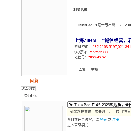
相关话题
ThinkPad P1隐士亏本出：i7-1280
上海ZIIBM----“诚信经
购机咨询：
182 2163 5197,021-34
QQ咨询：
572536777
微信号：
ziibm-think
回复
举报
发帖
回复
返回列表
快速回复
如果您提交过一次失败了，可以用”恢复
您目前还是游客，请
登录
或
注册
进入高级模式