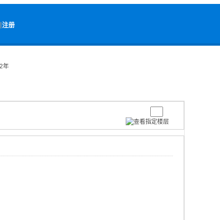
|
注册
保2年