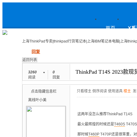
上
首页
X系
上海ThinkPad专卖|thinkpad行货笔记本|上海IBM笔记本电脑|上海think
发帖
回复
海ThinkPad专卖|thinkpad行货笔
返回列表
ThinkPad T14S 202
3260
0
阅读
回复
记本|上海IBM笔记本电脑|上海
只看楼主
倒序阅读
使用道具
楼主
发
点击隐藏信息栏
离线
叶小美
这两年没怎么推荐ThinkPad T14S
thinkpad论坛
最火最辉煌的时候还是
T460S
T470S
那时候
T460P
T470P还是很笨重，