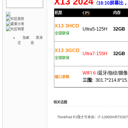
X13 2024
（
16:10屏幕比 
机型
CPU
内存
X13 3HCD
Ultra5-125H
32
GB
全国联保
加关
发消
注
息
X13 3GCD
Ultra7-155H
32
GB
全国联保
WIFI 6
/蓝牙/指纹/摄像
端口参数
三围:
301.7*214.8*1
相关话题
ThinkPad P1隐士亏本出：i7-12800H/RTX307