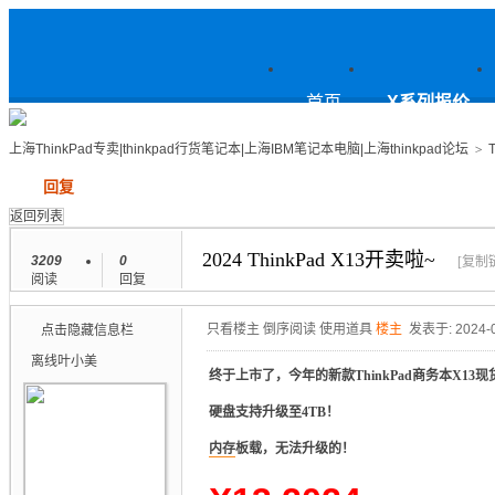
上
首页
X系列报价
上海ThinkPad专卖|thinkpad行货笔记本|上海IBM笔记本电脑|上海thinkpad论坛
>
发帖
回复
海ThinkPad专卖|thinkpad行货笔
返回列表
2024 ThinkPad X13开卖啦~
3209
0
[复制
阅读
回复
记本|上海IBM笔记本电脑|上海
只看楼主
倒序阅读
使用道具
楼主
发表于: 2024-0
点击隐藏信息栏
离线
叶小美
终于上市了，今年的新款ThinkPad商务本X13
硬盘支持升级至4TB！
thinkpad论坛
内存
板载，无法升级的！