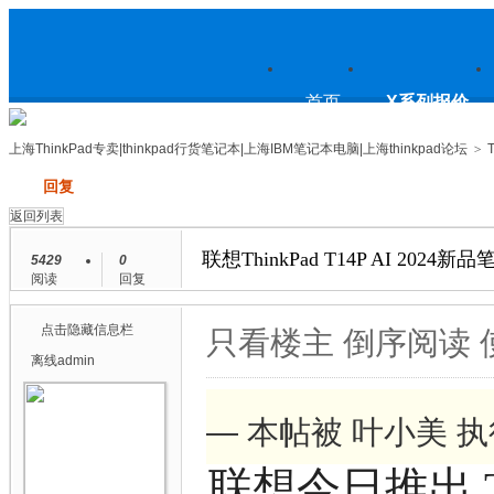
上
首页
X系列报价
上海ThinkPad专卖|thinkpad行货笔记本|上海IBM笔记本电脑|上海thinkpad论坛
>
发帖
回复
海ThinkPad专卖|thinkpad行货笔
返回列表
联想ThinkPad T14P AI 20
5429
0
阅读
回复
记本|上海IBM笔记本电脑|上海
点击隐藏信息栏
只看楼主
倒序阅读
离线
admin
— 本帖被 叶小美 执行
thinkpad论坛
联想今日推出 Th