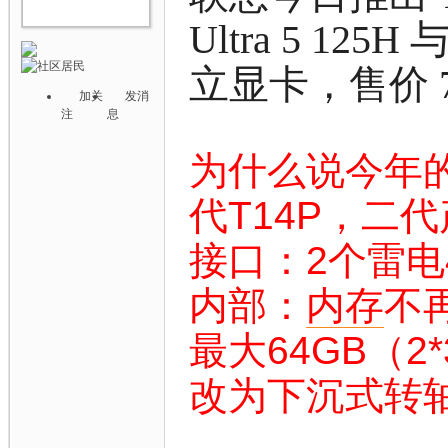
Ultra 5 125H
立显卡，售价 7
加关
发消
注
息
为什么说今年的
代T14P，二
接口：2个雷电4
内部：
内存
不
最大64GB（2*
改为下沉式转轴