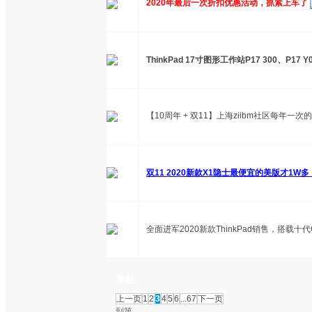
2020年最后一次折扣优惠活动，抓紧上车了
ThinkPad 17寸图形工作站P17 300、P1
【10周年 + 双11】上海ziibm社区每年一
双11 2020新款X1隐士最便宜的美版才1W
全面进军2020新款ThinkPad销售，搭载十
发帖
上一页
1
2
3
4
5
6
...67
下一页
到第