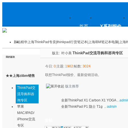
上
首页
X系列报价
新帖
精华
上海ThinkPad专卖|thinkpad行货笔记本|上海IBM笔记本电脑|上海th
ThinkPad交流导购和咨询专区
版主:
叶小美
海ThinkPad专卖|thinkpad行货笔
我的版块
今日:
0
|
主题:
1982
|
帖数:
3024
联想ThinkPad报价、最新促销活动。
★★上海ziibm销售
记本|上海IBM笔记本电脑|上海
交流中心★★
版主推荐
ThinkPad交
流导购和咨
全新ThinkPad X1 Carbon X1 YOGA ..
admi
询专区
全新ThinkPad P1 隐士 T1g ..
admin
苹果
thinkpad论坛
MAC/IPAD/
iPhone交流
发帖
专区