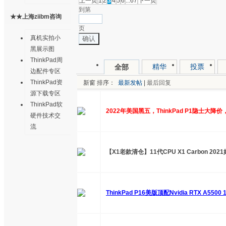
上一页
1
2
3
4
5
6
...67
下一页
到第
★★上海ziibm咨询
页
售后中心★★
真机实拍小
确认
黑展示图
ThinkPad周
精华
投票
全部
边配件专区
ThinkPad资
新窗
排序：
最新发帖
|
最后回复
源下载专区
ThinkPad软
2022年美国黑五，ThinkPad P1隐士大
硬件技术交
流
【X1老款清仓】11代CPU X1 Carbon 202
ThinkPad P16美版顶配Nvidia RTX A55