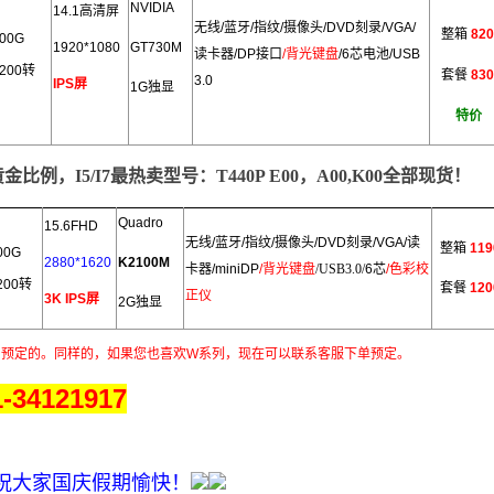
NVIDIA
14.1高清屏
无线/蓝牙/指纹/摄像头
/DVD刻录/VGA/
整箱
820
00G
1920*1080
GT730M
读卡器/DP接口
/背光键盘
/
6芯电池
/USB
200转
套餐
830
3.0
IPS屏
1G独显
特价
比例，I5/I7最热卖型号：T440P E00，A00,K00全部现货！
Quadro
15.6FHD
无线/蓝牙/指纹/摄像头
/DVD刻录/VGA/读
整箱
119
00G
2880*1620
K2100M
卡器/miniDP
/背光键盘
/USB3.0/
6芯
/色彩校
200转
套餐
120
正仪
3K IPS屏
2
G独显
户预定的。同样的，如果您也喜欢W系列，现在可以联系客服下单预定。
1-34121917
祝大家国庆假期愉快！