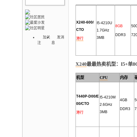
X240-600/
I5-4210U
8
GB
50
CTO
1.7GHz
DDR3
72
加关
发消
3MB
港行
注
息
X240
最最热卖机型：I5+单8G+
机型
CPU
内存
T440P-D00/E
I5-4210M
4GB
5
00/CTO
2.6GHz
DDR3
7
3MB
港行