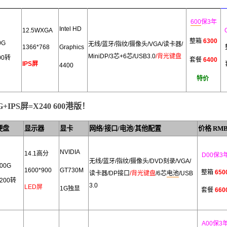
600
保3年
I
ntel HD
12.5WXGA
整箱
6300
0G
无线/蓝牙/指纹/摄像头
/VGA/读卡器/
1366*768
Graphics
MiniDP/3芯+6芯
/USB3.0
/背光键盘
00转
套餐
6400
IPS屏
44
00
特价
IPS屏=X240 600港版！
硬盘
显示器
显卡
网络/接口/电池/其他配置
价格 RM
NVIDIA
14.1高分
D00保3
无线/蓝牙/指纹/摄像头
/DVD刻录/VGA/
00G
1600*900
GT730M
整箱
650
读卡器/DP接口
/背光键盘
/
6芯
电池
/USB
200转
3.0
LED屏
1G独显
套餐
660
A00保3