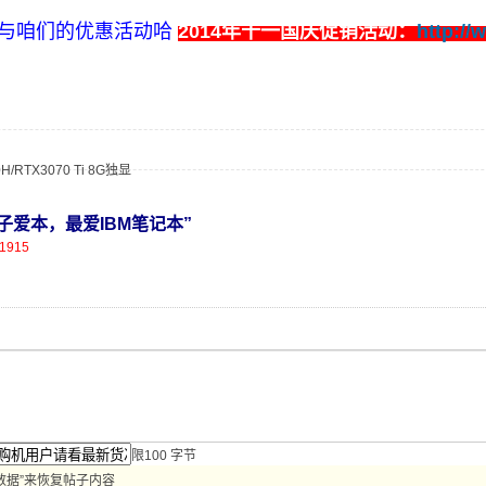
与咱们的优惠活动哈
2014年十一国庆促销活动：
http:/
H/RTX3070 Ti 8G独显
，君子爱本，最爱IBM笔记本”
21915
限100 字节
数据”来恢复帖子内容