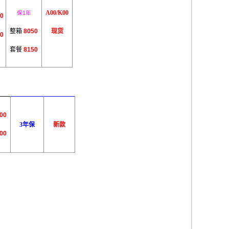
A00/K00
保1年
0
整箱
8050
现货
0
套餐
8150
00
3年保
新款
00