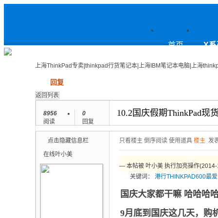
上
首页
X系
上海ThinkPad专卖|thinkpad行货笔记本|上海IBM笔记本电脑|上海think
发帖
回复
海ThinkPad专卖|thinkpad行货笔
返回列表
10.2国庆假期ThinkP
8956
0
阅读
回复
点击隐藏信息栏
只看楼主
倒序阅读
使用道具
楼主
发表
记本|上海IBM笔记本电脑|上海thin
在线
叶小美
— 本帖被 叶小美 执行加亮操作(2014-10
关键词：
港行
THINKPAD
600
最爱
kpad论坛
国庆大家都干嘛 哈哈哈
9月底到国庆这几天，购机