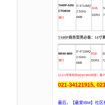
T440P-A00/
I7-4710MQ
8
GB
5
CTO/K00
2.5GHz
DDR3
7
6MB
港行
T440P
商务型男必备：14寸黄金
I7-4710MQ
W540-M00
8
GB
5
2.5GHz
港行
DDR3
7
6MB
10.4-5号将到货
W540
M00机型，客
021-34121915, 02
最后，【
最爱
IBM
】社区