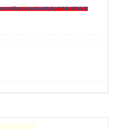
/www.ziibm.com/read.php?tid=173217