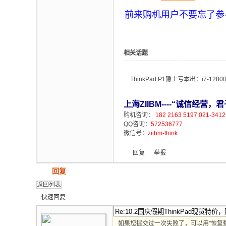
前来购机用户不要忘了参
相关话题
ThinkPad P1隐士亏本出：i7-12800
上海ZIIBM----“诚信经营
购机咨询：
182 2163 5197,021-341
QQ咨询：
572536777
微信号：
ziibm-think
回复
举报
发帖
回复
返回列表
快速回复
如果您提交过一次失败了，可以用”恢复