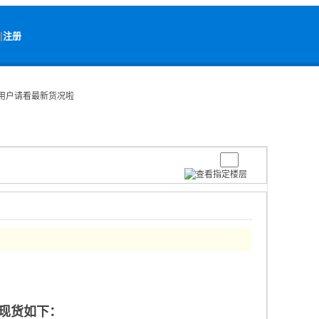
|
注册
购机用户请看最新货况啦
新现货如下：