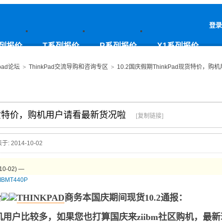
登录
列报价
T系列报价
P系列报价
X1系列报价
pad论坛
>
ThinkPad交流导购和咨询专区
>
10.2国庆假期ThinkPad现货特价，
ad现货特价，购机用户请看最新货况啦
[复制链接]
于: 2014-10-02
-02) —
IBM
T440P
哈
THINKPAD
商务本国庆期间现货10.2通报：
用户比较多，如果您也打算国庆来ziibm社区购机，最