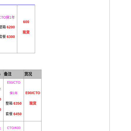
CTO保1年
600
整箱
6200
现货
套餐
6300
B
备注
货况
E00/CTO
年
E00/CTO
保1年
0
整箱
6350
现货
0
套餐
6450
CTO/K00
年