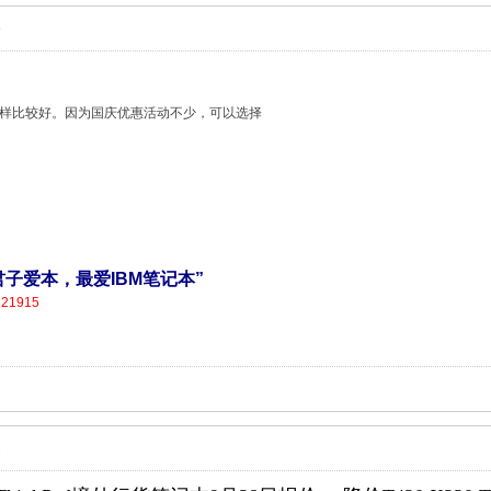
9
这样比较好。因为国庆优惠活动不少，可以选择
营，君子爱本，最爱IBM笔记本”
121915
2