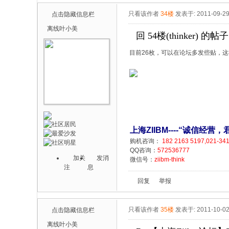
只看该作者
34楼
发表于: 2011-09-2
点击隐藏信息栏
离线
叶小美
回 54楼(thinker) 的帖子
目前26枚，可以在论坛多发些贴，
上海ZIIBM----“诚信经
购机咨询：
182 2163 5197,021-34
QQ咨询：
572536777
加关
发消
微信号：
ziibm-think
注
息
回复
举报
只看该作者
35楼
发表于: 2011-10-0
点击隐藏信息栏
离线
叶小美