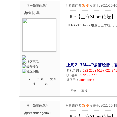
只看该作者
37楼
发表于: 2011-10-1
点击隐藏信息栏
离线
叶小美
Re:【上海Ziibm论坛】T
THINKPAD Table 电脑已上市啦
上海ZIIBM----“诚信经
购机咨询：
182 2163 5197,021-34
QQ咨询：
572536777
加关
发消
微信号：
ziibm-think
注
息
回复
举报
只看该作者
38楼
发表于: 2011-10-1
点击隐藏信息栏
离线
xishuango0o0
Re:【上海Ziibm论坛】T