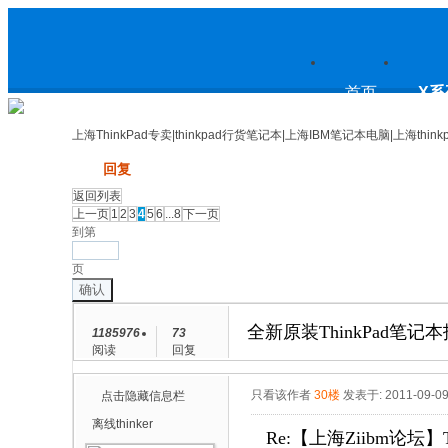
上
首页
X系
上海ThinkPad专卖|thinkpad行货笔记本|上海IBM笔记本电脑|上海think
发帖
回复
海ThinkPad专卖|thinkpad行货笔
返回列表
上一页
1
2
3
4
5
6
...8
下一页
到第
页
确认
记本|上海IBM笔记本电脑|上海
全新原装ThinkPad笔记本
1185976
73
阅读
回复
thinkpad论坛
只看该作者
30楼
发表于: 2011-09-0
点击隐藏信息栏
离线
thinker
Re:【上海Ziibm论坛】T