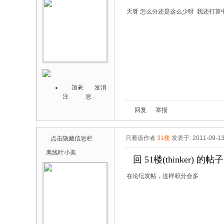
天呀 怎么分还是这么少呀 我还打算中秋
加关
发消
注
息
回复
举报
只看该作者
31楼
发表于: 2011-09-1
点击隐藏信息栏
离线
叶小美
回 51楼(thinker) 的帖子
在论坛发帖，这样积分会多