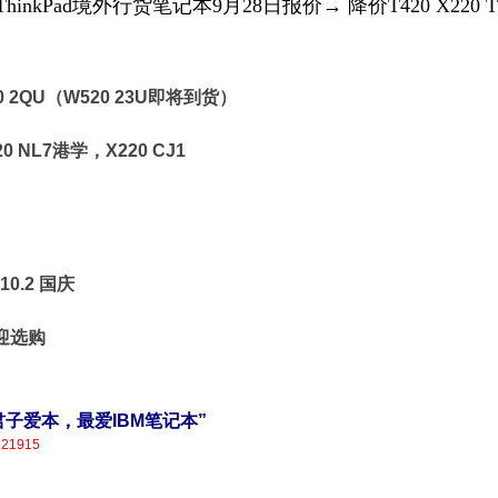
hinkPad境外行货笔记本9月28日报价→ 降价T420 X220 T420
520 2QU（W520 23U即将到货）
0 NL7港学，X220 CJ1
2 国庆
购
营，君子爱本，最爱IBM笔记本”
121915