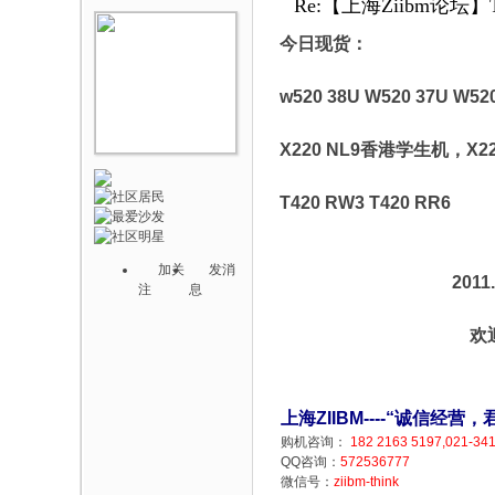
Re:【上海Ziibm论坛】T
今日现货：
w520 38U W520 37U W
X220 NL9香港学生机，X22
T420 RW3 T420 RR6
加关
发消
2011.10.
注
息
欢迎选
上海ZIIBM----“诚信经
购机咨询：
182 2163 5197,021-34
QQ咨询：
572536777
微信号：
ziibm-think