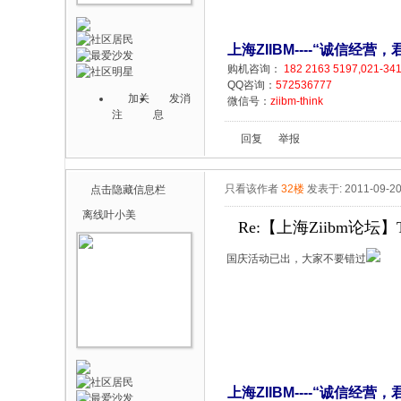
上海ZIIBM----“诚信经
购机咨询：
182 2163 5197,021-34
QQ咨询：
572536777
加关
发消
微信号：
ziibm-think
注
息
回复
举报
只看该作者
32楼
发表于: 2011-09-2
点击隐藏信息栏
离线
叶小美
Re:【上海Ziibm论坛】T
国庆活动已出，大家不要错过
上海ZIIBM----“诚信经