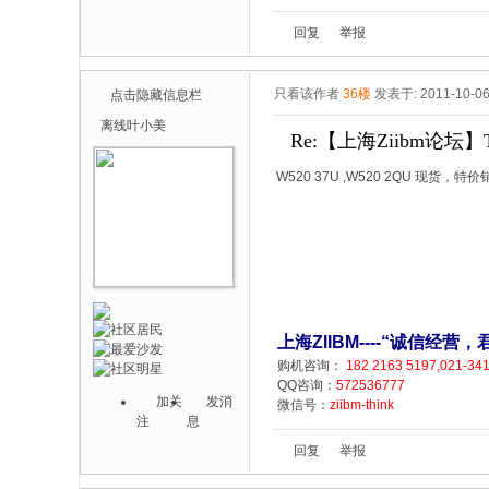
回复
举报
只看该作者
36楼
发表于: 2011-10-0
点击隐藏信息栏
离线
叶小美
Re:【上海Ziibm论坛】T
W520 37U ,W520 2QU 现货，
上海ZIIBM----“诚信经
购机咨询：
182 2163 5197,021-34
QQ咨询：
572536777
加关
发消
微信号：
ziibm-think
注
息
回复
举报