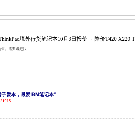
6
hinkPad境外行货笔记本10月3日报价→ 降价T420 X220 T420
特价销售。需要请赶快
营，君子爱本，最爱IBM笔记本”
121915