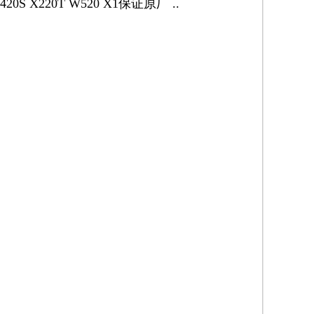
S X220T W520 X1保证原厂 ..