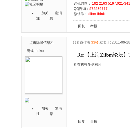
购机咨询：
182 2163 5197,021-34
QQ咨询：
572536777
加关
发消
微信号：
ziibm-think
注
息
回复
举报
只看该作者
33楼
发表于: 2011-09-2
点击隐藏信息栏
离线
thinker
Re:【上海Ziibm论坛】T
看看我有多少积分
加关
发消
注
息
回复
举报