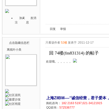
加关
发消
注
息
回复
举报
只看该作者
52楼
发表于: 2011-12-17
点击隐藏信息栏
离线
叶小美
回 74楼(fm831314) 的帖子
欢迎哦。。。。。。
上海ZIIBM----“诚信经营，君子爱本
购机咨询：
182 2163 5197,021-34121915
QQ咨询：
572536777