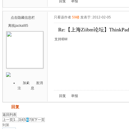
回复
举报
只看该作者
59楼
发表于: 2012-02-05
点击隐藏信息栏
离线
jackal85
Re:【上海Ziibm论坛】ThinkPa
支持IBM
加关
发消
注
息
回复
举报
发帖
回复
返回列表
上一页
1...
3
4
5
6
7
8
下一页
到第