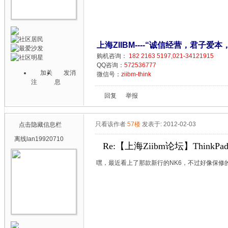
上海ZIIBM----“诚信经营，君子爱本
购机咨询：
182 2163 5197,021-34121915
QQ咨询：
572536777
加关
发消
微信号：
ziibm-think
注
息
回复
举报
只看该作者
57楼
发表于: 2012-02-03
点击隐藏信息栏
离线
lan19920710
Re:【上海Ziibm论坛】ThinkPa
嘿，最近看上了那款新行的NK6，不过好像保修