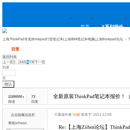
上
首页
X系列报价
上海ThinkPad专卖|thinkpad行货笔记本|上海IBM笔记本电脑|上海thinkpad论坛
>
发帖
回复
海ThinkPad专卖|thinkpad行货笔
返回列表
上一页
1...
3
4
5
6
7
8
下一页
到第
页
确认
记本|上海IBM笔记本电脑|上海
全新原装ThinkPad笔记本报价！（2
1186000
73
阅读
回复
thinkpad论坛
只看该作者
50楼
发表于: 2011-12-05
点击隐藏信息栏
离线
schean
Re:【上海Ziibm论坛】ThinkPa