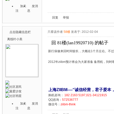
加关
发消
注
息
回复
举报
只看该作者
58楼
发表于: 2012-02-04
点击隐藏信息栏
离线
叶小美
回 81楼(lan19920710) 的帖子
新行保修来回时间较长，大概在1个月左右。不
2012年ziibm预计将会为大家准备 备用机，
上海ZIIBM----“诚信经营，君子爱本
购机咨询：
182 2163 5197,021-34121915
QQ咨询：
572536777
加关
发消
微信号：
ziibm-think
注
息