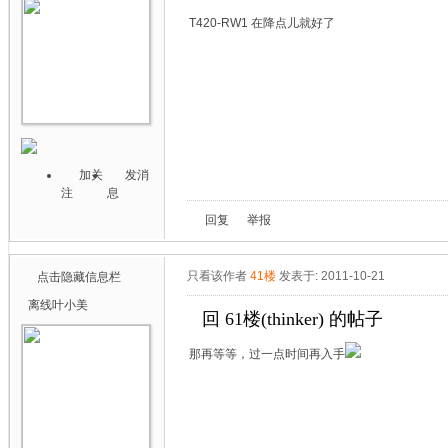
T420-RW1 在降点儿就好了
加关
发消
注
息
回复
举报
只看该作者
41楼
发表于: 2011-10-21
点击隐藏信息栏
离线
叶小美
回 61楼(thinker) 的帖子
那再等等，过一点时间再入手