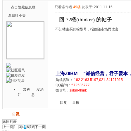
只看该作者
49楼
发表于: 2011-11-16
点击隐藏信息栏
离线
叶小美
回 72楼(thinker) 的帖子
不知楼主买的啥型号，报价随市场而改变
上海ZIIBM----“诚信经营，君子爱本
购机咨询：
182 2163 5197,021-34121915
QQ咨询：
572536777
加关
发消
微信号：
ziibm-think
注
息
回复
举报
发帖
回复
返回列表
上一页
1...
3
4
5
6
7
8
下一页