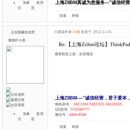
上海ZIIBM真诚为您服务---"诚信
加关
发消
注
息
回复
举报
只看该作者
43楼
发表于: 2011-11-01
点击隐藏信息栏
离线
叶小美
Re:【上海Ziibm论坛】ThinkPa
最新机型上架，欢迎预定
上海ZIIBM----“诚信经营，君子爱本
购机咨询：
182 2163 5197,021-34121915
QQ咨询：
572536777
加关
发消
微信号：
ziibm-think
注
息
回复
举报