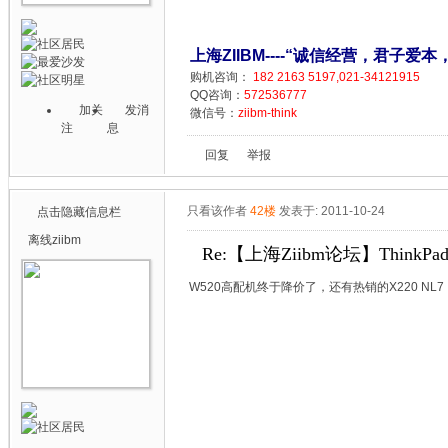
上海ZIIBM----“诚信经营，君子爱本
购机咨询：
182 2163 5197,021-34121915
QQ咨询：
572536777
加关
发消
微信号：
ziibm-think
注
息
回复
举报
只看该作者
42楼
发表于: 2011-10-24
点击隐藏信息栏
离线
ziibm
Re:【上海Ziibm论坛】ThinkPa
W520高配机终于降价了，还有热销的X220 N