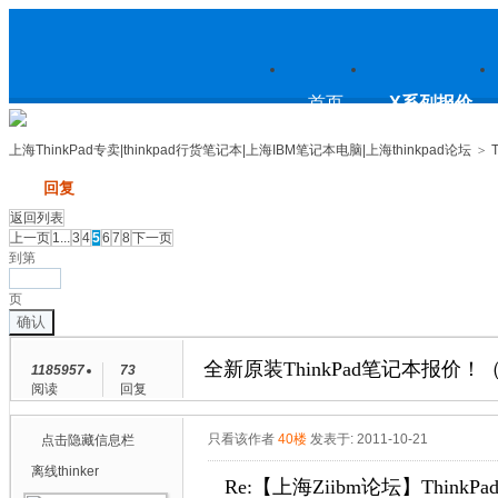
上
首页
X系列报价
上海ThinkPad专卖|thinkpad行货笔记本|上海IBM笔记本电脑|上海thinkpad论坛
>
发帖
回复
海ThinkPad专卖|thinkpad行货笔
返回列表
上一页
1...
3
4
5
6
7
8
下一页
到第
页
确认
记本|上海IBM笔记本电脑|上海
全新原装ThinkPad笔记本报价！（2
1185957
73
阅读
回复
thinkpad论坛
只看该作者
40楼
发表于: 2011-10-21
点击隐藏信息栏
离线
thinker
Re:【上海Ziibm论坛】ThinkPa