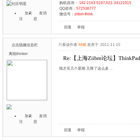
购机咨询：
182 2163 5197,021-34121915
QQ咨询：
572536777
加关
发消
微信号：
ziibm-think
注
息
回复
举报
只看该作者
48楼
发表于: 2011-11-15
点击隐藏信息栏
离线
thinker
Re:【上海Ziibm论坛】ThinkPa
我才买几个星期 又降了这么多 ...
加关
发消
注
息
回复
举报